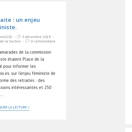
aite : un enjeu
niste.
in1502
3 décembre 2019
 de la Section
0 commentaire
amarades de la commission
iste étaient Place de la
é pour informer les
is.es. sur l'enjeu féministe de
orme des retraites : des
ssions intéressantes et 250
s…
NUER LA LECTURE