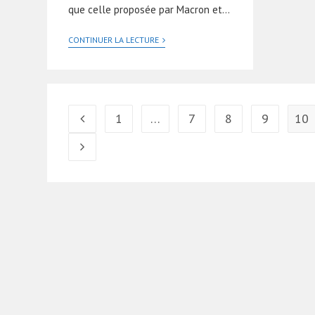
que celle proposée par Macron et…
CONTINUER LA LECTURE
1
…
7
8
9
10