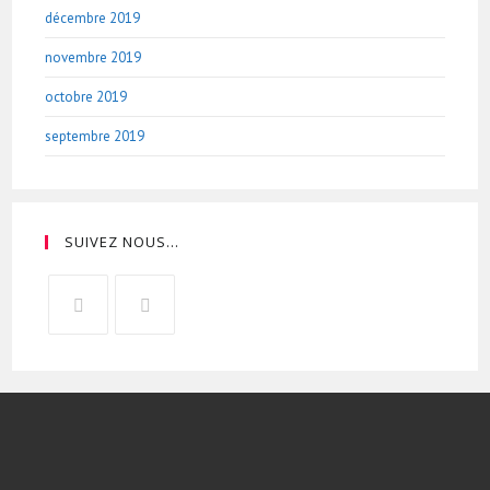
décembre 2019
novembre 2019
octobre 2019
septembre 2019
SUIVEZ NOUS…
Opens
Opens
in
in
a
a
new
new
tab
tab