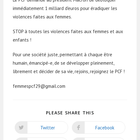
immédiatement 1 milliard d’euros pour éradiquer les
violences faites aux femmes.
STOP à toutes les violences faites aux femmes et aux
enfants !
Pour une société juste, permettant à chaque être
humain, émancipé-e, de se développer pleinement,
librement et décider de sa vie, rejoins, rejoignez le PCF !
femmespcf29@gmail.com
SHARE
PLEASE SHARE THIS
THIS
CONTENT
Twitter
Facebook
Opens
Opens
in
in
a
a